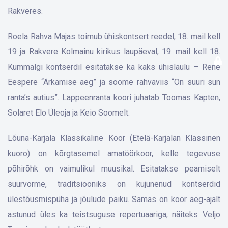
Rakveres.
Roela Rahva Majas toimub ühiskontsert reedel, 18. mail kell
19 ja Rakvere Kolmainu kirikus laupäeval, 19. mail kell 18.
Kummalgi kontserdil esitatakse ka kaks ühislaulu – Rene
Eespere “Ärkamise aeg” ja soome rahvaviis “On suuri sun
ranta’s autius”. Lappeenranta koori juhatab Toomas Kapten,
Solaret Elo Üleoja ja Keio Soomelt.
Lõuna-Karjala Klassikaline Koor (Etelä-Karjalan Klassinen
kuoro) on kõrgtasemel amatöörkoor, kelle tegevuse
põhirõhk on vaimulikul muusikal. Esitatakse peamiselt
suurvorme, traditsiooniks on kujunenud kontserdid
ülestõusmispüha ja jõulude paiku. Samas on koor aeg-ajalt
astunud üles ka teistsuguse repertuaariga, näiteks Veljo