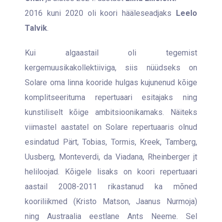
2016 kuni 2020 oli koori hääleseadjaks
Leelo
Talvik
.
Kui algaastail oli tegemist
kergemuusikakollektiiviga, siis nüüdseks on
Solare oma linna kooride hulgas kujunenud kõige
komplitseerituma repertuaari esitajaks ning
kunstiliselt kõige ambitsioonikamaks. Näiteks
viimastel aastatel on Solare repertuaaris olnud
esindatud Pärt, Tobias, Tormis, Kreek, Tamberg,
Uusberg, Monteverdi, da Viadana, Rheinberger jt
heliloojad. Kõigele lisaks on koori repertuaari
aastail 2008-2011 rikastanud ka mõned
kooriliikmed (Kristo Matson, Jaanus Nurmoja)
ning Austraalia eestlane Ants Neeme. Sel