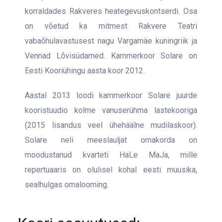
korraldades Rakveres heategevuskontserdi. Osa
on võetud ka mitmest Rakvere Teatri
vabaõhulavastusest nagu Vargamäe kuningriik ja
Vennad Lõvisüdamed. Kammerkoor Solare on
Eesti Kooriühingu aasta koor 2012.
Aastal 2013 loodi kammerkoor Solare juurde
kooristuudio kolme vanuserühma lastekooriga
(2015 lisandus veel ühehäälne mudilaskoor).
Solare neli meeslauljat omakorda on
moodustanud kvarteti HaLe MaJa, mille
repertuaaris on olulisel kohal eesti muusika,
sealhulgas omalooming.