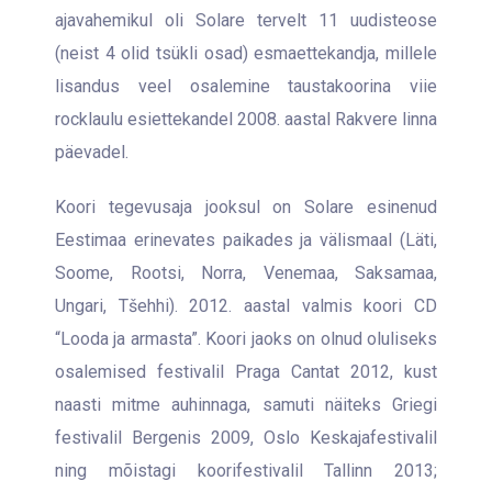
ajavahemikul oli Solare tervelt 11 uudisteose
(neist 4 olid tsükli osad) esmaettekandja, millele
lisandus veel osalemine taustakoorina viie
rocklaulu esiettekandel 2008. aastal Rakvere linna
päevadel.
Koori tegevusaja jooksul on Solare esinenud
Eestimaa erinevates paikades ja välismaal (Läti,
Soome, Rootsi, Norra, Venemaa, Saksamaa,
Ungari, Tšehhi). 2012. aastal valmis koori CD
“Looda ja armasta”. Koori jaoks on olnud oluliseks
osalemised festivalil Praga Cantat 2012, kust
naasti mitme auhinnaga, samuti näiteks Griegi
festivalil Bergenis 2009, Oslo Keskajafestivalil
ning mõistagi koorifestivalil Tallinn 2013;