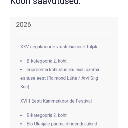
Koori saavutused:
2026
XXV segakooride võistulaulmine Tuljak:
B-kategooria 2. koht
eripreemia kohustusliku laulu parima
esituse eest (Raimond Lätte / Arvi Siig –
Kuu)
XVIII Eesti Kammerkooride Festival:
B-kategooria 2. koht
Elo Üleojale parima dirigendi auhind