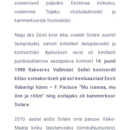
esinemised paljudes Eestimaa kirikutes,
osalemine Tuljaku võistulaulmistel ja
kammerkooride festivalidel.
Nagu üks Eesti koor ikka, osaleb Solare suurtel
laulupidudel, samuti kohalikel laulupäevadel ja
kontsertidel. Ajaloolisim neist oli kindlasti
juuniküüditamise aastapäeva kontsert
14. juunil
1988 Rakveres Vallimäel. Sellel kontserdil
kõlas esmakordselt pärast keeluaastaid Eesti
Vabariigi hümn – F. Paciuse “Mu isamaa, mu
õnn ja rõõm” ning esitajaks oli kammerkoor
Solare.
2010. aastal andis Solare oma panuse Väike-
Maarja kiriku taastamiseks tormikahjustustest,