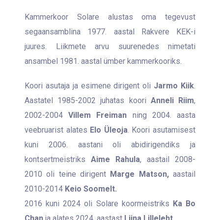
Kammerkoor Solare alustas oma tegevust
segaansamblina 1977. aastal Rakvere KEK-i
juures. Liikmete arvu suurenedes nimetati
ansambel 1981. aastal ümber kammerkooriks.
Koori asutaja ja esimene dirigent oli
Jarmo Kiik
.
Aastatel 1985-2002 juhatas koori
Anneli Riim
,
2002-2004
Villem Freiman
ning 2004. aasta
veebruarist alates
Elo Üleoja
. Koori asutamisest
kuni 2006. aastani oli abidirigendiks ja
kontsertmeistriks
Aime Rahula
, aastail 2008-
2010 oli teine dirigent
Marge Matson,
aastail
2010-2014
Keio Soomelt.
2016 kuni 2024 oli Solare koormeistriks
Ka Bo
Chan
ja alates 2024. aastast
Liina Lilleleht.