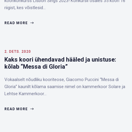
koorikonkurss Lisbon Sings 2023! Konkursil osales 35 koori 16
riigist, kes võistlesid…
READ MORE
2. DETS. 2020
Kaks koori ühendavad hääled ja unistuse:
kõlab “Messa di Gloria”
Vokaalselt nõudliku kooriteose, Giacomo Puccini “Messa di
Gloria” kaunilt kõlama saamise nimel on kammerkoor Solare ja
Lehtse Kammerkoor…
READ MORE