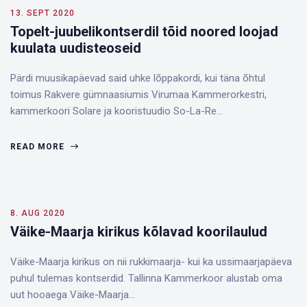
13. SEPT 2020
Topelt-juubelikontserdil tõid noored loojad
kuulata uudisteoseid
Pärdi muusikapäevad said uhke lõpp­akordi, kui täna õhtul
toimus Rakvere gümnaasiumis Virumaa Kammer­orkestri,
kammerkoori Solare ja kooristuudio So-La-Re…
READ MORE
8. AUG 2020
Väike-Maarja kirikus kõlavad koorilaulud
Väike-Maarja kirikus on nii rukkimaarja- kui ka ussimaarjapäeva
puhul tulemas kontserdid. Tallinna Kammerkoor alustab oma
uut hooaega Väike-Maarja…