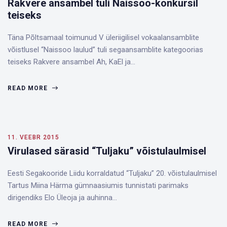
Rakvere ansambel tuli Naissoo-konkursil
teiseks
Täna Põltsamaal toimunud V üleriigilisel vokaalansamblite
võistlusel “Naissoo laulud” tuli segaansamblite kategoorias
teiseks Rakvere ansambel Ah, KaEl ja…
READ MORE
11. VEEBR 2015
Virulased särasid “Tuljaku” võistulaulmisel
Eesti Segakooride Liidu korraldatud “Tuljaku” 20. võistulaulmisel
Tartus Miina Härma gümnaasiumis tunnistati parimaks
dirigendiks Elo Üleoja ja auhinna…
READ MORE