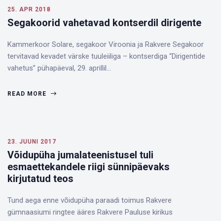
25. APR 2018
Segakoorid vahetavad kontserdil dirigente
Kammerkoor Solare, segakoor Viroonia ja Rakvere Segakoor
tervitavad kevadet värske tuuleiiliga – kontserdiga “Dirigentide
vahetus” pühapäeval, 29. aprillil…
READ MORE
23. JUUNI 2017
Võidupüha jumalateenistusel tuli
esmaettekandele riigi sünnipäevaks
kirjutatud teos
Tund aega enne võidupüha paraadi toimus Rakvere
gümnaasiumi ringtee ääres Rakvere Pauluse kirikus