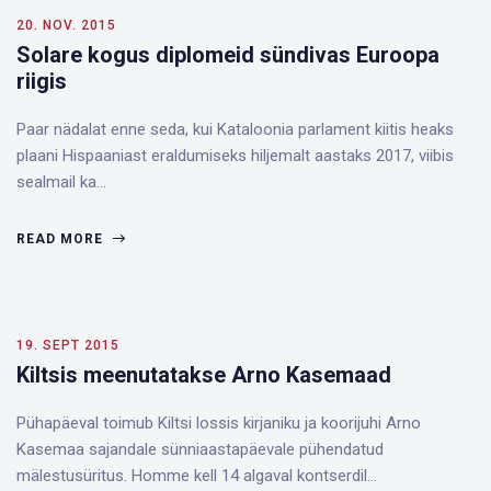
20. NOV. 2015
Solare kogus diplomeid sündivas Euroopa
riigis
Paar nädalat enne seda, kui Kataloonia parlament kiitis heaks
plaani Hispaaniast eraldumiseks hiljemalt aastaks 2017, viibis
sealmail ka…
READ MORE
19. SEPT 2015
Kiltsis meenutatakse Arno Kasemaad
Pühapäeval toimub Kiltsi lossis kirjaniku ja koorijuhi Arno
Kasemaa sajandale sünniaastapäevale pühendatud
mälestusüritus. Homme kell 14 algaval kontserdil…