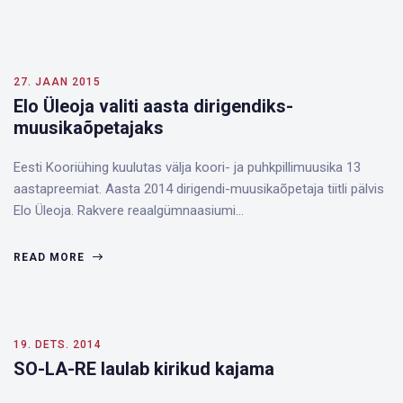
27. JAAN 2015
Elo Üleoja valiti aasta dirigendiks-
muusikaõpetajaks
Eesti Kooriühing kuulutas välja koori- ja puhkpillimuusika 13
aastapreemiat. Aasta 2014 dirigendi-muusikaõpetaja tiitli pälvis
Elo Üleoja. Rakvere reaalgümnaasiumi…
READ MORE
19. DETS. 2014
SO-LA-RE laulab kirikud kajama