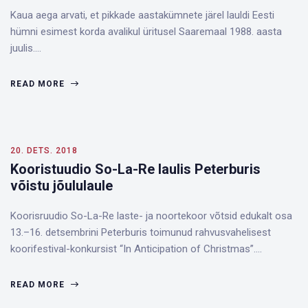
Kaua aega arvati, et pikkade aastakümnete järel lauldi Eesti
hümni esimest korda avalikul üritusel Saaremaal 1988. aasta
juulis.…
READ MORE
20. DETS. 2018
Kooristuudio So-La-Re laulis Peterburis
võistu jõululaule
Koorisruudio So-La-Re laste- ja noortekoor võtsid edukalt osa
13.–16. detsembrini Peterburis toimunud rahvusvahelisest
koorifestival-konkursist “In Anticipation of Christmas”.…
READ MORE