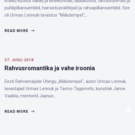
Kokku kutsuti vallad ja kihelkonnad, laulukoorid, tantsurühmad ja
puhkpilliansamblid, harrastusnäitlejad ja rahvapilliansamblid. See
oli Urmas Lennuki lavastus “Mälutempel”,…
READ MORE
27. JUULI 2018
Rahvusromantika ja vahe iroonia
Eesti Rahvamajade Ühingu „Mälutempel“, autor Urmas Lennuk,
lavastajad Urmas Lennuk ja Tarmo Tagamets, kunstnik Janne
Vaabla, mentorid Jaanus…
READ MORE