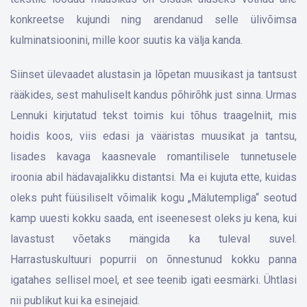
konkreetse kujundi ning arendanud selle ülivõimsa
kulminatsioonini, mille koor suutis ka välja kanda.
Siinset ülevaadet alustasin ja lõpetan muusikast ja tantsust
rääkides, sest mahuliselt kandus põhirõhk just sinna. Urmas
Lennuki kirjutatud tekst toimis kui tõhus traagelniit, mis
hoidis koos, viis edasi ja vääristas muusikat ja tantsu,
lisades kavaga kaasnevale romantilisele tunnetusele
iroonia abil hädavajalikku distantsi. Ma ei kujuta ette, kuidas
oleks puht füüsiliselt võimalik kogu „Mälutempliga“ seotud
kamp uuesti kokku saada, ent iseenesest oleks ju kena, kui
lavastust võetaks mängida ka tuleval suvel.
Harrastuskultuuri popurrii on õnnestunud kokku panna
igatahes sellisel moel, et see teenib igati eesmärki. Ühtlasi
nii publikut kui ka esinejaid.