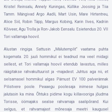
Kristel Reinsalu, Annely Kuningas, Küllike Joosing ja Tiia
Tamm. Mängivad Argo Aadli, Mart Usin, Mare Hirtentreu,
Alice Siil, Robin Täpp, Margus Kobing, Karin Ilves, Kadriin
Kõiveer, Agu Trolla ja Ron-Jakob Eensalu. Esietendus 20. VII
Tori vallamaja hoovil.
Alustan ringiga. Sattusin „Mälutemplit“ vaatama puhta
kogemata. 20. juuli hommikul ei teadnud ma veel midagi
sellest, et Tori vallamaja hoovil etendub lavastus, milles
räägitakse rahvakultuurist ja -majadest. Juhtus aga nii, et
selsamasel hommikul algas Pärnust EV 100 palverännak
Pilistvere poole. Peaaegu poole­saja inimese hulgas
jalutasin ka mina. Õhtuks pidime kogu killavooriga jõudma
Torisse, öömajaks sealse rahvamaja saalipõrand. Kui
selgus, et rahvamajast mõnesaja meetri kaugusel