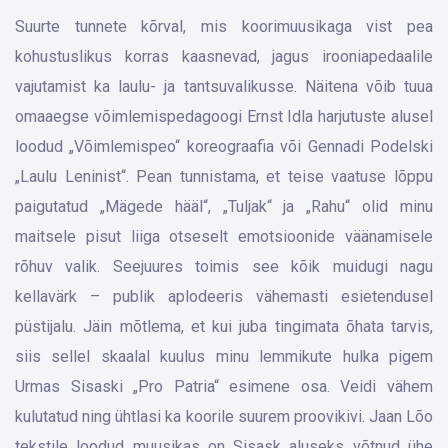
Suurte tunnete kõrval, mis koorimuusikaga vist pea
kohustuslikus korras kaasnevad, jagus irooniapedaalile
vajutamist ka laulu- ja tantsuvalikusse. Näitena võib tuua
omaaegse võimlemispedagoogi Ernst Idla harjutuste alusel
loodud „Võimlemispeo“ koreograafia või Gennadi Podelski
„Laulu Leninist“. Pean tunnistama, et teise vaatuse lõppu
paigutatud „Mägede hääl“, „Tuljak“ ja „Rahu“ olid minu
maitsele pisut liiga otseselt emotsioonide väänamisele
rõhuv valik. Seejuures toimis see kõik muidugi nagu
kellavärk – publik aplodeeris vähemasti esietendusel
püstijalu. Jäin mõtlema, et kui juba tingimata õhata tarvis,
siis sellel skaalal kuulus minu lemmikute hulka pigem
Urmas Sisaski „Pro Patria“ esimene osa. Veidi vähem
kulutatud ning ühtlasi ka koorile suurem proovikivi. Jaan Lõo
tekstile loodud muusikas on Sisask aluseks võtnud ühe