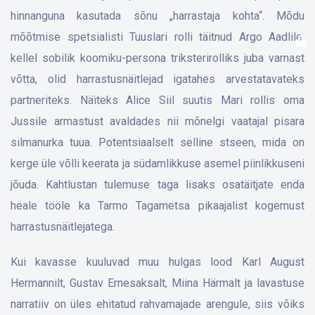
hinnanguna kasutada sõnu „harrastaja kohta“. Mõdu
mõõtmise spetsialisti Tuuslari rolli täitnud Argo Aadlile,
kellel sobilik koomiku-persona triksterirolliks juba varnast
võtta, olid harrastusnäitlejad igatahes arvestatavateks
partneriteks. Näiteks Alice Siil suutis Mari rollis oma
Jussile armastust avaldades nii mõnelgi vaatajal pisara
silmanurka tuua. Potentsiaalselt selline stseen, mida on
kerge üle võlli keerata ja südamlikkuse asemel piinlikkuseni
jõuda. Kahtlustan tulemuse taga lisaks osatäitjate enda
heale tööle ka Tarmo Tagametsa pikaajalist kogemust
harrastusnäitlejatega.
Kui kavasse kuuluvad muu hulgas lood Karl August
Hermannilt, Gustav Ernesaksalt, Miina Härmalt ja lavastuse
narratiiv on üles ehitatud rahvamajade arengule, siis võiks