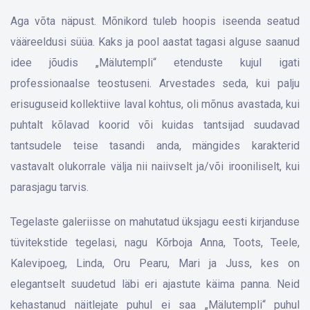
Aga võta näpust. Mõnikord tuleb hoopis iseenda seatud
vääreeldusi süüa. Kaks ja pool aastat tagasi alguse saanud
idee jõudis „Mälutempli“ etenduste kujul igati
professionaalse teostuseni. Arvestades seda, kui palju
erisuguseid kollektiive laval kohtus, oli mõnus avastada, kui
puhtalt kõlavad koorid või kuidas tantsijad suudavad
tantsudele teise tasandi anda, mängides karakterid
vastavalt olukorrale välja nii naiivselt ja/või irooniliselt, kui
parasjagu tarvis.
Tegelaste galeriisse on mahutatud üksjagu eesti kirjanduse
tüvitekstide tegelasi, nagu Kõrboja Anna, Toots, Teele,
Kalevipoeg, Linda, Oru Pearu, Mari ja Juss, kes on
elegantselt suudetud läbi eri ajastute käima panna. Neid
kehastanud näitlejate puhul ei saa „Mälutempli“ puhul