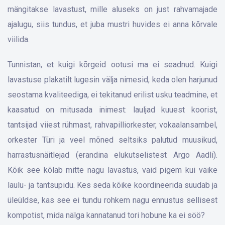
mängitakse lavastust, mille aluseks on just rahvamajade
ajalugu, siis tundus, et juba mustri huvides ei anna kõrvale
viilida.
Tunnistan, et kuigi kõrgeid ootusi ma ei seadnud. Kuigi
lavastuse plakatilt lugesin välja nimesid, keda olen harjunud
seostama kvaliteediga, ei tekitanud erilist usku teadmine, et
kaasatud on mitusada inimest: lauljad kuuest koorist,
tantsijad viiest rühmast, rahvapilliorkester, vokaalansambel,
orkester Türi ja veel mõned seltsiks palutud muusikud,
harrastusnäitlejad (erandina elukutselistest Argo Aadli).
Kõik see kõlab mitte nagu lavastus, vaid pigem kui väike
laulu- ja tantsupidu. Kes seda kõike koordineerida suudab ja
üleüldse, kas see ei tundu rohkem nagu ennustus sellisest
kompotist, mida nälga kannatanud tori hobune ka ei söö?