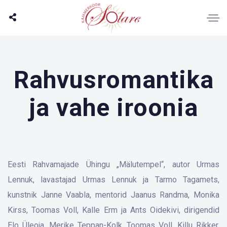
Rahvusromantika
ja vahe iroonia
Eesti Rahvamajade Ühingu „Mälutempel“, autor Urmas
Lennuk, lavastajad Urmas Lennuk ja Tarmo Tagamets,
kunstnik Janne Vaabla, mentorid Jaanus Randma, Monika
Kirss, Toomas Voll, Kalle Erm ja Ants Oidekivi, dirigendid
Elo Üleoja, Merike Teppan-Kolk, Toomas Voll, Killu Rikker,