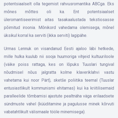
potentsiaalselt olla tegemist rahvusromantika ABCga. Eks
mõnes mõttes oli ka. Ent potentsiaalset
üleromantiseerimist aitas tasakaalustada tekstiosasse
põimitud iroonia. Mõnikord vahedama olemisega, mõnel
üksikul korral ka serviti (ikka serviti) lagipähe.
Urmas Lennuk on visandanud Eesti ajaloo läbi hetkede,
mille hulka kuulub nii sooja huumoriga vihjeid kultuuriloole
(väike poiss rattaga, kes on lõpuks Tuuslari tungival
nõudmisel nõus jalgratta kolme klaveriklahvi vastu
vahetama kui noor Pärt), sketše poliitika teemal (Tuuslar
entusiastlikult kommunismi ehitamas) kui ka kriitilisemaid
paralleelide tõmbamisi ajastute pealtnäha väga erilaadsete
sündmuste vahel (küüditamine ja pagulusse minek kõrvuti
vabatahtlikult välismaale tööle minemisega).