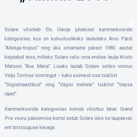
Solare võistleb Elo Üleoja juhatusel kammerkooride
kategoorias, kus on kohustuslikeks lauludeks Arvo Pärdi
“Alleluja-tropus” ning üks omamaine pärast 1980. aastat
kirjutatud teos, milleks Solare valis oma endise laulja Kristo
Matsoni “Ave Maria”. Lisaks laulab Solare selles voorus
Veljo Tormise loomingut – kaks esimest osa tsüklist
“Sügismaastikud” ning “Vägisi mehele” tsüklist “Vepsa
rajad”.
Kammerkooride kategoorias toimub võistlus tänal. Grand
Prix vooru pääsemise korral astub Solare üles ka laupäeval,
ent teistsuguse kavaga.