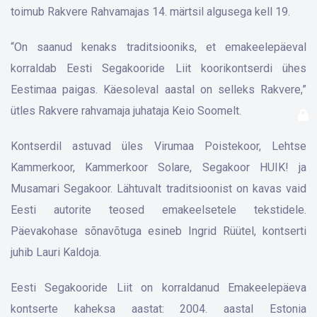
toimub Rakvere Rahvamajas 14. märtsil algusega kell 19.
“On saanud kenaks traditsiooniks, et emakeelepäeval
korraldab Eesti Segakooride Liit koorikontserdi ühes
Eestimaa paigas. Käesoleval aastal on selleks Rakvere,”
ütles Rakvere rahvamaja juhataja Keio Soomelt.
Kontserdil astuvad üles Virumaa Poistekoor, Lehtse
Kammerkoor, Kammerkoor Solare, Segakoor HUIK! ja
Musamari Segakoor. Lähtuvalt traditsioonist on kavas vaid
Eesti autorite teosed emakeelsetele tekstidele.
Päevakohase sõnavõtuga esineb Ingrid Rüütel, kontserti
juhib Lauri Kaldoja.
Eesti Segakooride Liit on korraldanud Emakeelepäeva
kontserte kaheksa aastat: 2004. aastal Estonia