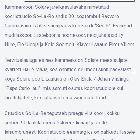
Kammerkoori Solare järelkasvulavaks nimetatud
kooristuudio So-La-Re andis 30. septembril Rakvere
Gümnaasiumi aulas sünnipäevakontserdi “See 5”. Esinesid
mudilaskoor, Lastekoor ja noortekoor, neid juhatasid Ly
Hiire, Elo Üleoja ja Keio Soomelt. Klaveril saatis Piret Villem.
Tervituslauluga esines kammerkoori Solare meeslauljate
kvartett HaLe MaJa, kes õnnitles sel moel sünnipäevalast
kogu Solare poolt. Lauluks oli Olav Ehala / Juhan Viidingu
“Papa Carlo laul”, mis samuti osutas kooristuudiole kui
järeltulijatele, kes jätkavad oma vanemate tööd.
Stuudios So-La-Re tegutseb praegu viis koori, kokku
umbes 90 laululapsega Rakvere linnast ja selle
lähiümbrusest. Kooristuudio eesmärgiks on pakkuda lastele