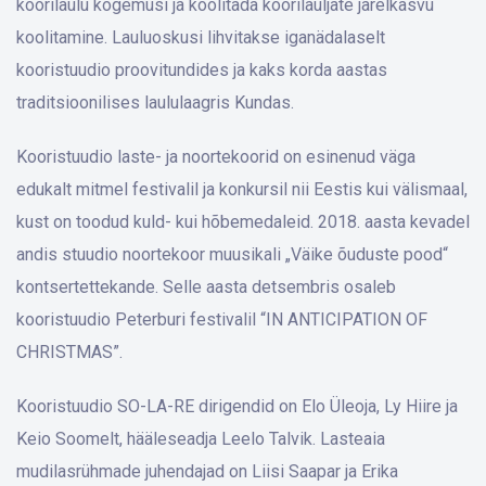
koorilaulu kogemusi ja koolitada koorilauljate järelkasvu
koolitamine. Lauluoskusi lihvitakse iganädalaselt
kooristuudio proovitundides ja kaks korda aastas
traditsioonilises laululaagris Kundas.
Kooristuudio laste- ja noortekoorid on esinenud väga
edukalt mitmel festivalil ja konkursil nii Eestis kui välismaal,
kust on toodud kuld- kui hõbemedaleid. 2018. aasta kevadel
andis stuudio noortekoor muusikali „Väike õuduste pood“
kontsertettekande. Selle aasta detsembris osaleb
kooristuudio Peterburi festivalil “IN ANTICIPATION OF
CHRISTMAS”.
Kooristuudio SO-LA-RE dirigendid on Elo Üleoja, Ly Hiire ja
Keio Soomelt, hääleseadja Leelo Talvik. Lasteaia
mudilasrühmade juhendajad on Liisi Saapar ja Erika