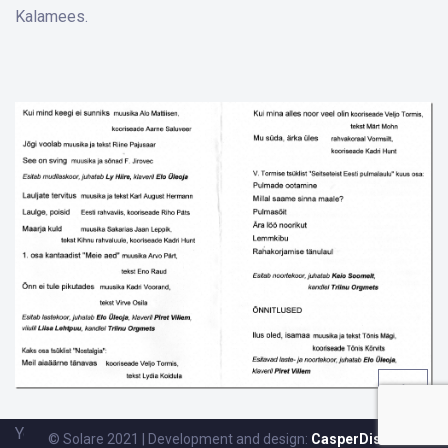
Kalamees.
Yoga:
© Solare 2021 | Development and design:
CasperDisain