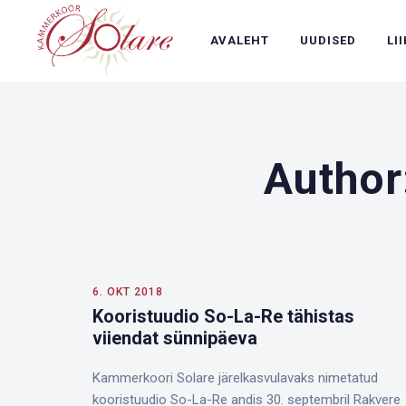
AVALEHT
UUDISED
LI
Author
6. OKT 2018
Kooristuudio So-La-Re tähistas
viiendat sünnipäeva
Kammerkoori Solare järelkasvulavaks nimetatud
kooristuudio So-La-Re andis 30. septembril Rakvere