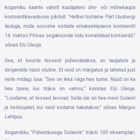
kogumiku kaante vahelt kuulajateni ühe- või mõnekaupa
kontserdikavadesse pikitult. “Hetkel töötame Pärt Uusbergi
lauluga, mida soovime esitada emakeelepäeva kontserdil
14. märtsil Põlvas segakooride liidu korraldatud kontserdil,”
sõnas Elo Üleoja.
See, et koorile teoseid pühendatakse, on lauljatele ja
dirigendile hästi oluline. Et neid on märgatud ja tahetud just
neile midagi luua. “See on ikka väga hea tunne. Nüüd on ka
hea tunne, kui trükis on valmis,” kinnitas Elo Üle­oja.
“Loodame, et teosed levivad. Selle üle on hea meel Solarel
ja heliloojatel, kui neid esitama hakatakse,” sõnas Margus
Lehtpuu.
Kogumikku “Pühendusega Solarele” trükiti 100 eksemplari.