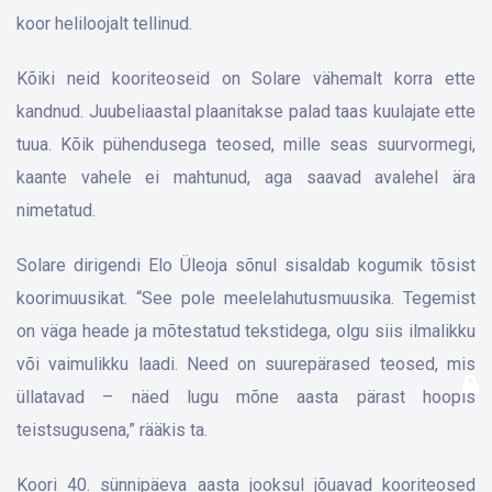
koor heliloojalt tellinud.
Kõiki neid kooriteoseid on Solare vähemalt korra ette
kandnud. Juubeliaastal plaanitakse palad taas kuulajate ette
tuua. Kõik pühendusega teosed, mille seas suurvormegi,
kaante vahele ei mahtunud, aga saavad avalehel ära
nimetatud.
Solare dirigendi Elo Üleoja sõnul sisaldab kogumik tõsist
koorimuusikat. “See pole meelelahutusmuusika. Tegemist
on väga heade ja mõtestatud tekstidega, olgu siis ilmalikku
või vaimulikku laadi. Need on suurepärased teosed, mis
üllatavad – näed lugu mõne aasta pärast hoopis
teistsugusena,” rääkis ta.
Koori 40. sünnipäeva aasta jooksul jõuavad kooriteosed