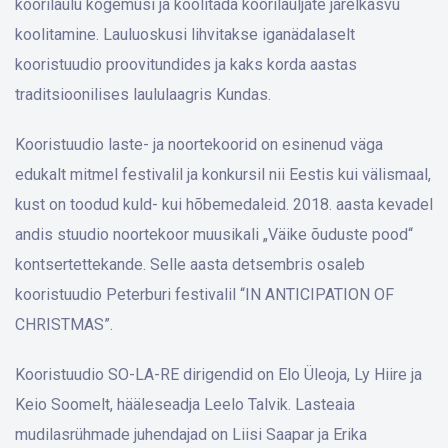
koorilaulu kogemusi ja koolitada koorilauljate järelkasvu
koolitamine. Lauluoskusi lihvitakse iganädalaselt
kooristuudio proovitundides ja kaks korda aastas
traditsioonilises laululaagris Kundas.
Kooristuudio laste- ja noortekoorid on esinenud väga
edukalt mitmel festivalil ja konkursil nii Eestis kui välismaal,
kust on toodud kuld- kui hõbemedaleid. 2018. aasta kevadel
andis stuudio noortekoor muusikali „Väike õuduste pood“
kontsertettekande. Selle aasta detsembris osaleb
kooristuudio Peterburi festivalil “IN ANTICIPATION OF
CHRISTMAS”.
Kooristuudio SO-LA-RE dirigendid on Elo Üleoja, Ly Hiire ja
Keio Soomelt, hääleseadja Leelo Talvik. Lasteaia
mudilasrühmade juhendajad on Liisi Saapar ja Erika