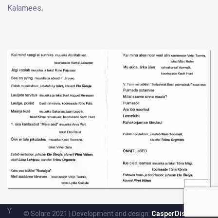
Kalamees.
Yoga:
© Solare 2021 | Development and design:
CasperDisain