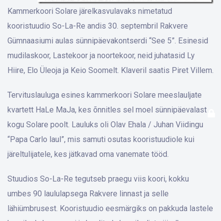
Kammerkoori Solare järelkasvulavaks nimetatud
kooristuudio So-La-Re andis 30. septembril Rakvere
Gümnaasiumi aulas sünnipäevakontserdi “See 5”. Esinesid
mudilaskoor, Lastekoor ja noortekoor, neid juhatasid Ly
Hiire, Elo Üleoja ja Keio Soomelt. Klaveril saatis Piret Villem.
Tervituslauluga esines kammerkoori Solare meeslauljate
kvartett HaLe MaJa, kes õnnitles sel moel sünnipäevalast
kogu Solare poolt. Lauluks oli Olav Ehala / Juhan Viidingu
“Papa Carlo laul”, mis samuti osutas kooristuudiole kui
järeltulijatele, kes jätkavad oma vanemate tööd.
Stuudios So-La-Re tegutseb praegu viis koori, kokku
umbes 90 laululapsega Rakvere linnast ja selle
lähiümbrusest. Kooristuudio eesmärgiks on pakkuda lastele