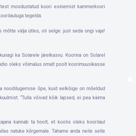
lastest moodustatud koori esinemist kammerkoori
koorilauluga tegelda.
mõtte välja ütles, oli selge: just seda ongi vaja!
kunagi ka Solarele järelkasvu. Koorina on Solarel
tuudio oleks võimalus omalt poolt koorimuusikasse
 ka noodilugemise õpe, kuid eelkõige on mõeldud
kuulmist. “Tulla võivad kõik lapsed, ei pea käima
jana kannab ta hoolt, et koolis oleks koorilaul
uvallas natuke kõrgemale. Tahame anda neile selle