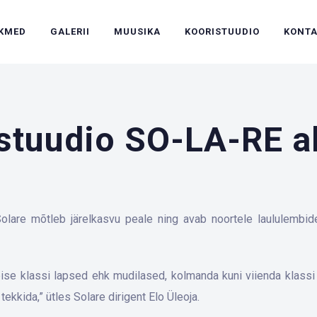
IKMED
GALERII
MUUSIKA
KOORISTUUDIO
KONT
stuudio SO-LA-RE a
olare mõtleb järelkasvu peale ning avab noortele laululembide
se klassi lapsed ehk mudilased, kolmanda kuni viienda klassi 
 tekkida,” ütles Solare dirigent Elo Üleoja.