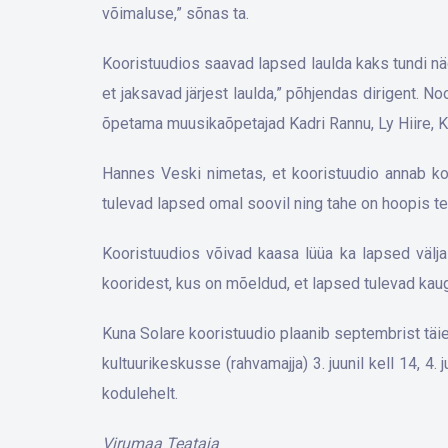
võimaluse,” sõnas ta.
Kooristuudios saavad lapsed laulda kaks tundi nä
et jaksavad järjest laulda,” põhjendas dirigent
õpetama muusikaõpetajad Kadri Rannu, Ly Hiire, Ke
Hannes Veski nimetas, et kooristuudio annab koos
tulevad lapsed omal soovil ning tahe on hoopis teis
Kooristuudios võivad kaasa lüüa ka lapsed välja
kooridest, kus on mõeldud, et lapsed tulevad kauge
Kuna Solare kooristuudio plaanib septembrist täie 
kultuurikeskusse (rahvamajja) 3. juunil kell 14, 4
kodulehelt.
Virumaa Teataja