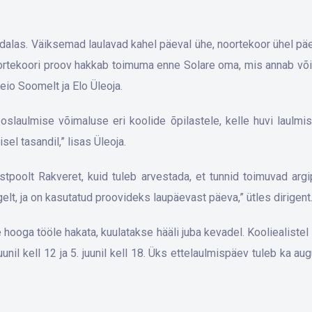
dalas. Väiksemad laulavad kahel päeval ühe, noortekoor ühel päev
. Noortekoori proov hakkab toimuma enne Solare oma, mis annab v
io Soomelt ja Elo Üleoja.
laulmise võimaluse eri koolide õpilastele, kelle huvi laulmise
el tasandil,” lisas Üleoja.
stpoolt Rakveret, kuid tuleb arvestada, et tunnid toimuvad arg
lt, ja on kasutatud proovideks laupäevast päeva,” ütles dirigent
hooga tööle hakata, kuulatakse hääli juba kevadel. Kooliealistel 
. juunil kell 12 ja 5. juunil kell 18. Üks ettelaulmispäev tuleb ka