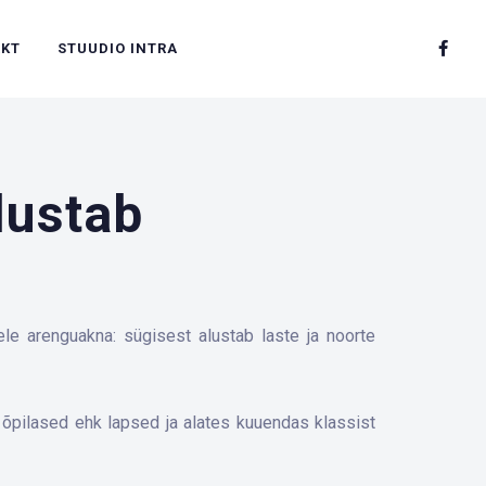
AKT
STUUDIO INTRA
lustab
le arenguakna: sügisest alustab laste ja noorte
õpilased ehk lapsed ja alates kuuendas klassist