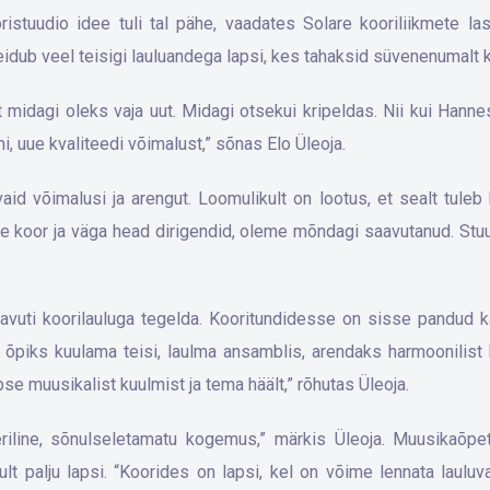
istuudio idee tuli tal pähe, vaadates Solare kooriliikmete 
leidub veel teisigi lauluandega lapsi, kes tahaksid süvenenumalt 
midagi oleks vaja uut. Midagi otsekui kripeldas. Nii kui Hannes 
 uue kvaliteedi võimalust,” sõnas Elo Üleoja.
id võimalusi ja arengut. Loomulikult on lootus, et sealt tuleb 
tore koor ja väga head dirigendid, oleme mõndagi saavutanud. S
avuti koorilauluga tegelda. Kooritundidesse on sisse pandud
ta õpiks kuulama teisi, laulma ansamblis, arendaks harmoonilist 
 muusikalist kuulmist ja tema häält,” rõhutas Üleoja.
iline, sõnulseletamatu kogemus,” märkis Üleoja. Muusikaõpeta
ikult palju lapsi. “Koorides on lapsi, kel on võime lennata laul