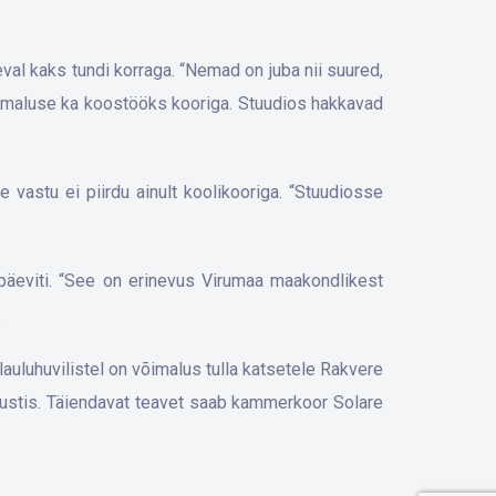
al kaks tundi korraga. “Nemad on juba nii suured,
õimaluse ka koostööks kooriga. Stuudios hakkavad
 vastu ei piirdu ainult koolikooriga. “Stuudiosse
ipäeviti. “See on erinevus Virumaa maakondlikest
.
lauluhuvilistel on võimalus tulla katsetele Rakvere
 augustis. Täiendavat teavet saab kammerkoor Solare