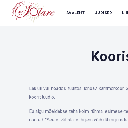
AVALEHT
UUDISED
LI
Koori
Laulutiivul heades tuultes lendav kammerkoor S
kooristuudio.
Esialgu mõeldakse teha kolm rühma: esimese-tei
noored. “See ei välista, et hiljem võib rühmi juurde