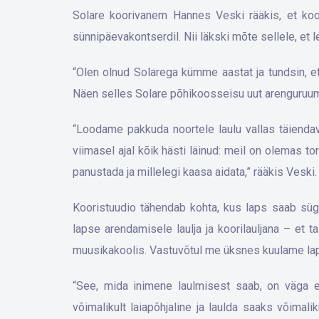
Solare koorivanem Hannes Veski rääkis, et koor
sünnipäevakontserdil. Nii läkski mõte sellele, et 
“Olen olnud Solarega kümme aastat ja tundsin, et 
Näen selles Solare põhikoosseisu uut arenguruumi,
“Loodame pakkuda noortele laulu vallas täiendava
viimasel ajal kõik hästi läinud: meil on olemas 
panustada ja millelegi kaasa aidata,” rääkis Veski.
Kooristuudio tähendab kohta, kus laps saab süg
lapse arendamisele laulja ja koorilauljana – et 
muusikakoolis. Vastuvõtul me üksnes kuulame lapse
“See, mida inimene laulmisest saab, on väga er
võimalikult laiapõhjaline ja laulda saaks võimal