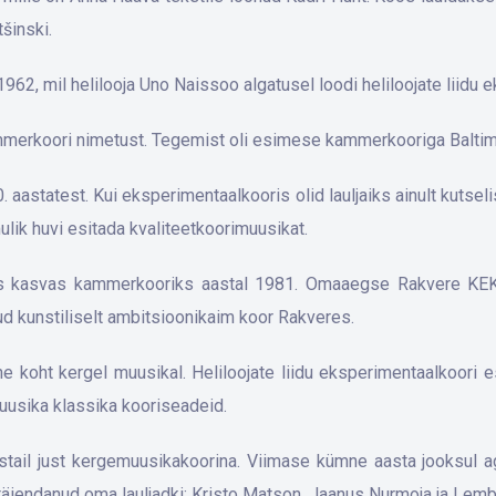
tšinski.
962, mil helilooja Uno Naissoo algatusel loodi heliloojate liidu 
ammerkoori nimetust. Tegemist oli esimese kammerkooriga Balti
. aastatest. Kui eksperimentaalkooris olid lauljaiks ainult kuts
mulik huvi esitada kvaliteetkoorimuusikat.
s kasvas kammerkooriks aastal 1981. Omaaegse Rakvere KEKi t
d kunstiliselt ambitsioonikaim koor Rakveres.
ine koht kergel muusikal. Heliloojate liidu eksperimentaalkoori e
muusika klassika kooriseadeid.
ail just kergemuusikakoorina. Viimase kümne aasta jooksul ag
täiendanud oma lauljadki: Kristo Matson, Jaanus Nurmoja ja Lemb