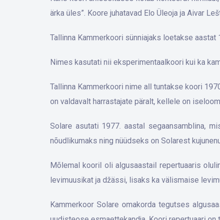
ärka üles”. Koore juhatavad Elo Üleoja ja Aivar Leš
Tallinna Kammerkoori sünniajaks loetakse aastat 1
Nimes kasutati nii eksperimentaalkoori kui ka k
Tallinna Kammerkoori nime all tuntakse koori 1970
on valdavalt harrastajate päralt, kellele on iseloo
Solare asutati 1977. aastal segaansamblina, mi
nõudlikumaks ning nüüdseks on Solarest kujunenu
Mõlemal kooril oli algusaastail repertuaaris olul
levimuusikat ja džässi, lisaks ka välismaise levi
Kammerkoor Solare omakorda tegutses algusaast
uudisteose esmaettekandja. Koori repertuaari on 