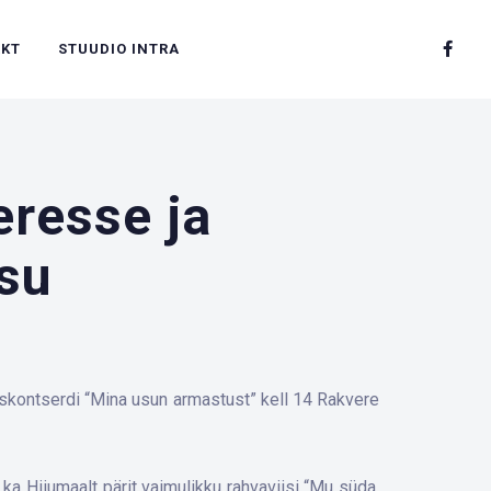
AKT
STUUDIO INTRA
resse ja
su
skontserdi “Mina usun armastust” kell 14 Rakvere
ka Hiiumaalt pärit vaimulikku rahvaviisi “Mu süda,