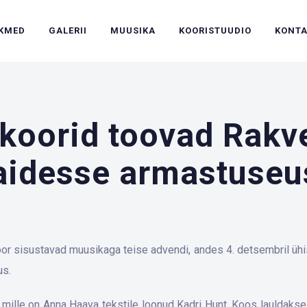
IKMED
GALERII
MUUSIKA
KOORISTUUDIO
KONT
oorid toovad Rakve
aidesse armastuseu
r sisustavad muusikaga teise advendi, andes 4. detsembril ühi
us.
 mille on Anna Haava tekstile loonud Kadri Hunt. Koos lauldakse 