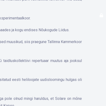
eksperimentaalkoor.
maades ja kogu endises Nõukogude Liidus.
elised muusikud, siis praegune Tallinna Kammerkoor
aidluskollektiivi repertuaar muutus aja jooksul
sitatud eesti heliloojate uudisloomingu hulgas oli
a pole olnud mingi haruldus, et Solare on mõne
it Kopso.