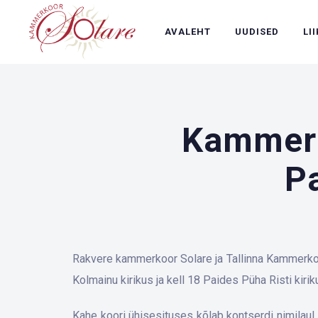
AVALEHT
UUDISED
LI
Kammerk
P
Rakvere kammerkoor Solare ja Tallinna Kammerkoo
Kolmainu kirikus ja kell 18 Paides Püha Risti kirik
Kahe koori ühisesituses kõlab kontserdi nimilaul,