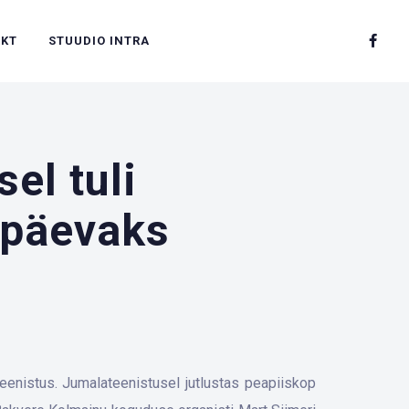
AKT
STUUDIO INTRA
el tuli
ipäevaks
enistus. Jumalateenistusel jutlustas peapiiskop