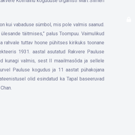
 Rakvere Kolmainu koguduse organisti Mart Siimeri
 on kui vabaduse sümbol, mis pole valmis saanud.
 ülesande täitmises,” palus Toompuu. Vaimulikud
kuna rahvale tuttav hoone pühitses kirikuks toonane
jekteeris 1931. aastal asutatud Rakvere Pauluse
d kunagi valmis, sest II maailmasõda ja sellele
survel Pauluse kogudus ja 11 aastat pühakojana
lateenistusel olid esindatud ka Tapal baseeruvad
 Chan.