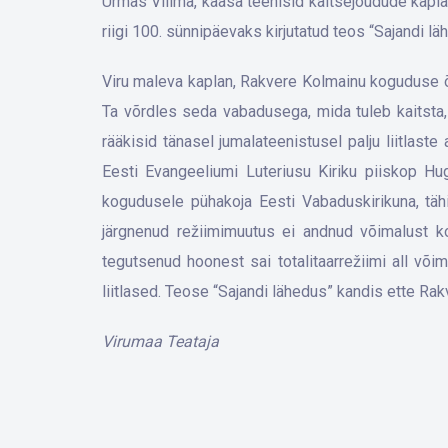
Urmas Viilma, kaasa teenisid kaitsejõudude kapla
riigi 100. sünnipäevaks kirjutatud teos “Sajandi lä
Viru maleva kaplan, Rakvere Kolmainu koguduse õ
Ta võrdles seda vabadusega, mida tuleb kaitsta
rääkisid tänasel jumalateenistusel palju liitlaste
Eesti Evangeeliumi Luteriusu Kiriku piiskop Hu
kogudusele pühakoja Eesti Vabaduskirikuna, täh
järgnenud režiimimuutus ei andnud võimalust k
tegutsenud hoonest sai totalitaarrežiimi all võ
liitlased. Teose “Sajandi lähedus” kandis ette Ra
Virumaa Teataja