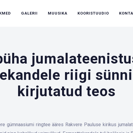
IKMED
GALERII
MUUSIKA
KOORISTUUDIO
KONT
üha jumalateenistus
ekandele riigi sünn
kirjutatud teos
e gümnaasiumi ringtee ääres Rakvere Pauluse kirikus jumalate