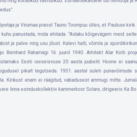
nid ning kohalikud vaimulikud. Esmaettekandele tuli helilooja ja
hedus”.
petaja ja Virumaa praost Tauno Toompuu ütles, et Pauluse kirik
, kuhu panustada, mida ehitada. “Aidaku kõigevägem meid selle
 abist ja palve ning usu jõust. Kalevi halli, võimla ja spordikiri
go Bernhard Rahamägi 16. juunil 1940. Arhitekt Alar Kotli pro
istamaks Eesti iseseisvuse 20 aasta juubelit. Hoone ei saanu
ogudusel pikalt tegutseda. 1951. aastal suleti punavõimude 
imla. Kirikust enam ei räägitud, vabadusest ammugi mitte. Juma
kvere linna esinduskollektiiv kammerkoor Solare, dirigeeris Ka Bo