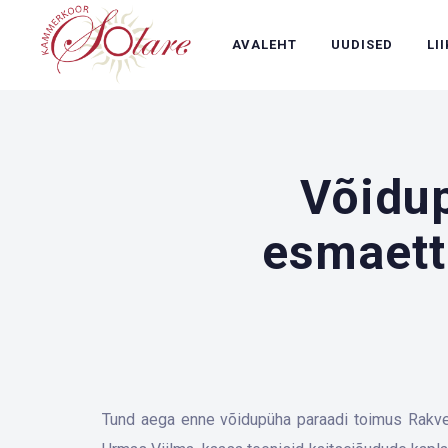
AVALEHT
UUDISED
LI
Võidup
esmaett
Tund aega enne võidupüha paraadi toimus Rakver