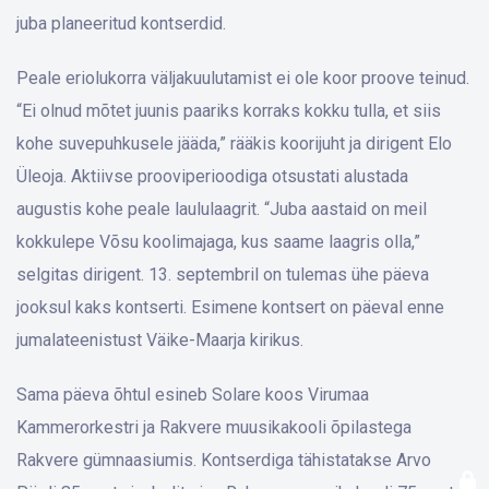
juba planeeritud kontserdid.
Peale eriolukorra väljakuulutamist ei ole koor proove teinud.
“Ei olnud mõtet juunis paariks korraks kokku tulla, et siis
kohe suvepuhkusele jääda,” rääkis koorijuht ja dirigent Elo
Üleoja. Aktiivse prooviperioodiga otsustati alustada
augustis kohe peale laululaagrit. “Juba aastaid on meil
kokkulepe Võsu koolimajaga, kus saame laagris olla,”
selgitas dirigent. 13. septembril on tulemas ühe päeva
jooksul kaks kontserti. Esimene kontsert on päeval enne
jumalateenistust Väike-Maarja kirikus.
Sama päeva õhtul esineb Solare koos Virumaa
Kammerorkestri ja Rakvere muusikakooli õpilastega
Rakvere gümnaasiumis. Kontserdiga tähistatakse Arvo