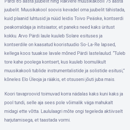
Pärdi 85 aasta juubelit ning Rakvere muusikakooli 75 aasta
juubelit. Muusikakool soovis kevadel oma juubelit tähistada,
kuid plaanid luhtusid ja nüüd leidis Toivo Peäske, kontserdi
peakorraldaja ja initsiaator, et paneks need kaks üritust
kokku. Arvo Pärdi laule kuuleb Solare esituses ja
kontserdile on kaasatud kooristuudio So-La-Re lapsed,
kellega koos tuuakse lavale mõned Pärdi lastelaulud. “Tuleb
tore kahe poolega kontsert, kus kuuleb loomulikult
muusikakooli tublide instrumentalistide ja solistide esitusi,”
kõneles Elo Üleoja ja rääkis, et otsuseni jõuti juba mais.
Koori tavaproovid toimuvad korra nädalas kaks kuni kaks ja
pool tundi, selle aja sees pole võimalik väga mahukalt
midagi ette võtta. Laululaagri mõte ongi tegeleda aktiivselt
harjutamisega, et taastada vormi.