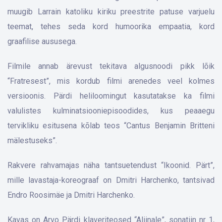
muugib Larrain katoliku kiriku preestrite patuse varjuelu
teemat, tehes seda kord humoorika empaatia, kord
graafilise aususega.
Filmile annab ärevust tekitava algusnoodi pikk lõik
“Fratresest”, mis kordub filmi arenedes veel kolmes
versioonis. Pärdi heliloomingut kasutatakse ka filmi
valulistes kulminatsiooniepisoodides, kus peaaegu
tervikliku esitusena kõlab teos “Cantus Benjamin Britteni
mälestuseks”.
Rakvere rahvamajas näha tantsuetendust “Ikoonid. Pärt”,
mille lavastaja-koreograaf on Dmitri Harchenko, tantsivad
Endro Roosimäe ja Dmitri Harchenko.
Kavas on Arvo Pärdi klaveriteosed “Aliinale”, sonatiin nr 1,