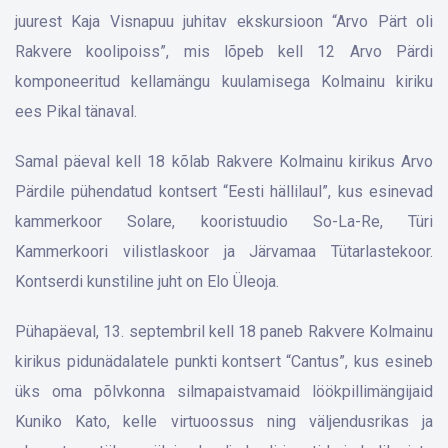
juurest Kaja Visnapuu juhitav ekskursioon “Arvo Pärt oli
Rakvere koolipoiss”, mis lõpeb kell 12 Arvo Pärdi
komponeeritud kellamängu kuulamisega Kolmainu kiriku
ees Pikal tänaval.
Samal päeval kell 18 kõlab Rakvere Kolmainu kirikus Arvo
Pärdile pühendatud kontsert “Eesti hällilaul”, kus esinevad
kammerkoor Solare, kooristuudio So-La-Re, Türi
Kammerkoori vilistlaskoor ja Järvamaa Tütarlastekoor.
Kontserdi kunstiline juht on Elo Üleoja.
Pühapäeval, 13. septembril kell 18 paneb Rakvere Kolmainu
kirikus pidunädalatele punkti kontsert “Cantus”, kus esineb
üks oma põlvkonna silmapaistvamaid löökpillimängijaid
Kuniko Kato, kelle virtuoos­sus ning väljendusrikas ja