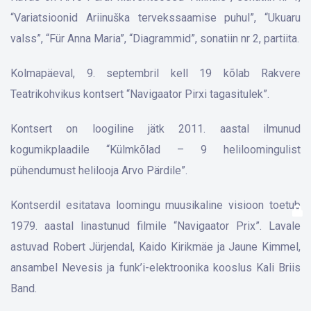
“Variatsioonid Ariinuška tervekssaamise puhul”, “Ukuaru
valss”, “Für Anna Maria”, “Diagrammid”, sonatiin nr 2, partiita.
Kolmapäeval, 9. septembril kell 19 kõlab Rakvere
Teatrikohvikus kontsert “Navigaator Pirxi tagasitulek”.
Kontsert on loogiline jätk 2011. aastal ilmunud
kogumikplaadile “Külmkõlad – 9 heliloomingulist
pühendumust helilooja Arvo Pärdile”.
Kontserdil esitatava loomingu muusikaline visioon toetub
1979. aastal linastunud filmile “Navigaator Prix”. Lavale
astuvad Robert Jürjendal, Kaido Kirikmäe ja Jaune Kimmel,
ansambel Nevesis ja funk’i-elektroonika kooslus Kali Briis
Band.