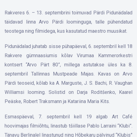
Rakveres 6. – 13. septembrini toimuvad Pärdi Pidunädalad
täidavad linna Arvo Pärdi loominguga, talle pühendatud
teostega ning filmidega, kus kasutatud maestro muusikat.
Pidunädalad juhatab sisse pühapäeval, 6. septembril kell 18
Rakvere gümnaasiumis kõlav Virumaa Kammerorkestri
kontsert “Arvo Pärt 80”, millega astutakse üles ka 8.
septembril Tallinnas Mustpeade Majas. Kavas on Arvo
Pärdi teoseid, kõlab ka A. Marguste, J. S. Bachi, R. Vaughan
Williamsi looming. Solistid on Darja Roditšenko, Kaarel
Peäske, Robert Traksmann ja Katariina Maria Kits.
Esmaspäeval, 7. septembril kell 19 algab Art Café
hoovimajas filmiõhtu, linastub tšiillase Pablo Larraini “Klubi”.
Tänavu Berlinalel linastunud ning Hõbekaru pälvinud “Klubis”