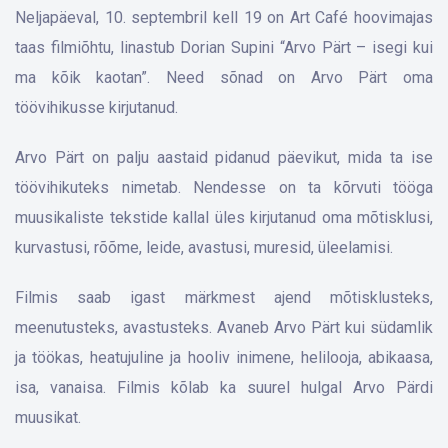
Neljapäeval, 10. septembril kell 19 on Art Café hoovimajas
taas filmiõhtu, linastub Dorian Supini “Arvo Pärt – isegi kui
ma kõik kaotan”. Need sõnad on Arvo Pärt oma
töövihikusse kirjutanud.
Arvo Pärt on palju aastaid pidanud päevikut, mida ta ise
töövihikuteks nimetab. Nendesse on ta kõrvuti tööga
muusikaliste tekstide kallal üles kirjutanud oma mõtisklusi,
kurvastusi, rõõme, leide, avastusi, muresid, üleelamisi.
Filmis saab igast märkmest ajend mõtisklusteks,
meenutusteks, avastusteks. Avaneb Arvo Pärt kui südamlik
ja töökas, heatujuline ja hooliv inimene, helilooja, abikaasa,
isa, vanaisa. Filmis kõlab ka suurel hulgal Arvo Pärdi
muusikat.