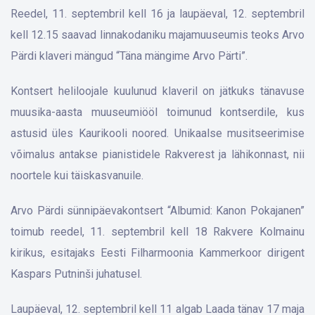
Reedel, 11. septembril kell 16 ja laupäeval, 12. septembril
kell 12.15 saavad linnakodaniku majamuuseumis teoks Arvo
Pärdi klaveri mängud “Täna mängime Arvo Pärti”.
Kontsert heliloojale kuulunud klaveril on jätkuks tänavuse
muusika-aasta muuseumiööl toimunud kontserdile, kus
astusid üles Kaurikooli noored. Unikaalse musitseerimise
võimalus antakse pianistidele Rakverest ja lähikonnast, nii
noortele kui täiskasvanuile.
Arvo Pärdi sünnipäevakontsert “Albumid: Kanon Pokajanen”
toimub reedel, 11. septembril kell 18 Rakvere Kolmainu
kirikus, esitajaks Eesti Filharmoonia Kammerkoor dirigent
Kaspars Putninši juhatusel.
Laupäeval, 12. septembril kell 11 algab Laada tänav 17 maja