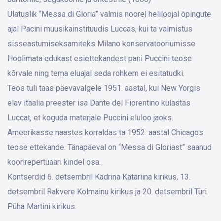
Ulatuslik “Messa di Gloria” valmis noorel heliloojal õpingute
ajal Pacini muusikainstituudis Luccas, kui ta valmistus
sisseastumiseksamiteks Milano konservatooriumisse.
Hoolimata edukast esiettekandest pani Puccini teose
kõrvale ning tema eluajal seda rohkem ei esitatudki.
Teos tuli taas päevavalgele 1951. aastal, kui New Yorgis
elav itaalia preester isa Dante del Fiorentino külastas
Luccat, et koguda materjale Puccini eluloo jaoks.
Ameerikasse naastes korraldas ta 1952. aastal Chicagos
teose ettekande. Tänapäeval on “Messa di Gloriast” saanud
koorirepertuaari kindel osa.
Kontserdid 6. detsembril Kadrina Katariina kirikus, 13.
detsembril Rakvere Kolmainu kirikus ja 20. detsembril Türi
Püha Martini kirikus.