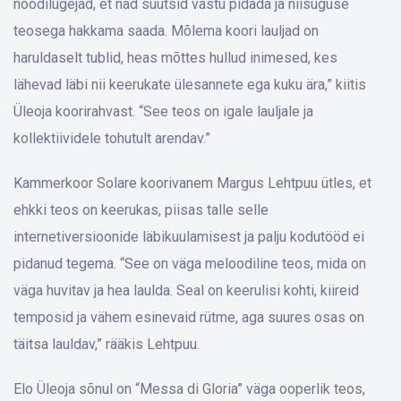
noodilugejad, et nad suutsid vastu pidada ja niisuguse
teosega hakkama saada. Mõlema koori lauljad on
haruldaselt tublid, heas mõttes hullud inimesed, kes
lähevad läbi nii keerukate ülesannete ega kuku ära,” kiitis
Üleoja koorirahvast. “See teos on igale lauljale ja
kollektiividele tohutult arendav.”
Kammerkoor Solare koorivanem Margus Lehtpuu ütles, et
ehkki teos on keerukas, piisas talle selle
internetiversioonide läbikuulamisest ja palju kodutööd ei
pidanud tegema. “See on väga meloodiline teos, mida on
väga huvitav ja hea laulda. Seal on keerulisi kohti, kiireid
temposid ja vähem esinevaid rütme, aga suures osas on
täitsa lauldav,” rääkis Lehtpuu.
Elo Üleoja sõnul on “Messa di Gloria” väga ooperlik teos,