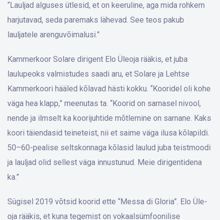
“Lauljad alguses ütlesid, et on keeruline, aga mida rohkem
harjutavad, seda paremaks lähevad. See teos pakub
lauljatele arenguvõimalusi.”
Kammerkoor Solare dirigent Elo Üleoja rääkis, et juba
laulupeoks valmistudes saadi aru, et Solare ja Lehtse
Kammerkoori hääled kõlavad hästi kokku. “Kooridel oli kohe
väga hea klapp,” meenutas ta. “Koorid on sarnasel nivool,
nende ja ilmselt ka koorijuhtide mõtlemine on sarnane. Kaks
koori täiendasid teineteist, nii et saime väga ilusa kõlapildi.
50–60-pealise seltskonnaga kõlasid laulud juba teistmoodi
ja lauljad olid sellest väga innustunud. Meie dirigentidena
ka.”
Sügisel 2019 võtsid koorid ette “Messa di Gloria”. Elo Üle­
oja rääkis, et kuna tegemist on vokaalsümfoonilise