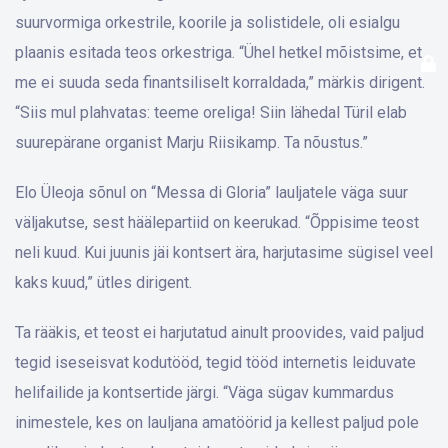
suurvormiga orkestrile, koorile ja solistidele, oli esialgu
plaanis esitada teos orkestriga. “Ühel hetkel mõistsime, et
me ei suuda seda finantsiliselt korraldada,” märkis dirigent.
“Siis mul plahvatas: teeme oreliga! Siin lähedal Türil elab
suurepärane organist Marju Riisikamp. Ta nõustus.”
Elo Üleoja sõnul on “Messa di Gloria” lauljatele väga suur
väljakutse, sest häälepartiid on keerukad. “Õppisime teost
neli kuud. Kui juunis jäi kontsert ära, harjutasime sügisel veel
kaks kuud,” ütles dirigent.
Ta rääkis, et teost ei harjutatud ainult proovides, vaid paljud
tegid iseseisvat kodutööd, tegid tööd internetis leiduvate
helifailide ja kontsertide järgi. “Väga sügav kummardus
inimestele, kes on lauljana amatöörid ja kellest paljud pole