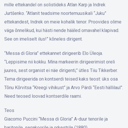
mille ettekandel on solistideks Atlan Karp ja Indrek
Jurtšenko. “Atlanit teadsime noortemuusikali “Juku”
ettekandest, Indrek on meie kohalik tenor. Proovides olime
väga õnnelikud, kui hästi nende hääled omavahel klapivad.
See on imeliselt ilus!” kõneles dirigent.
“Messa di Gloria” ettekannet dirigeerib Elo Üleoja.
“Leppisime nii kokku. Mina markeerin dirigeerimist oreli
juures, sest organist ei näe dirigenti,” ütles Tiiu Tikkerber.
Tema dirigeerida on kontserdi teised kaks teost: üks osa
Tõnu Kõrvitsa “Kreegi vihikust” ja Arvo Pärdi “Eesti hällilaul”.
Need teosed loovad kontserdile raami.
Teos
Giacomo Puccini “Messa di Gloria” A-duur tenorile ja
baritonile, segakoorile ja orkestrile (1880)