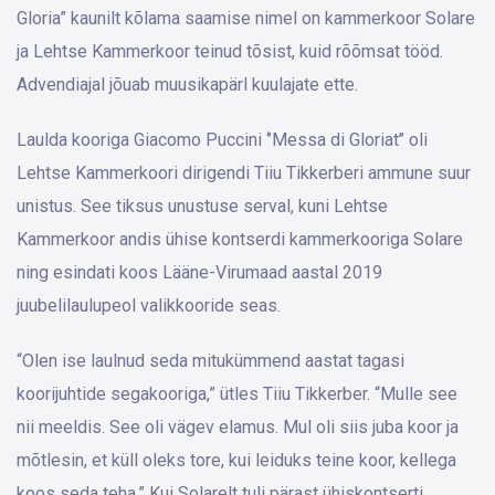
Gloria” kaunilt kõlama saamise nimel on kammerkoor Solare
ja Lehtse Kammerkoor teinud tõsist, kuid rõõmsat tööd.
Advendiajal jõuab muusikapärl kuulajate ette.
Laulda kooriga Giacomo Puccini ‘’Messa di Gloriat’’ oli
Lehtse Kammerkoori dirigendi Tiiu Tikkerberi ammune suur
unistus. See tiksus unustuse serval, kuni Lehtse
Kammerkoor andis ühise kontserdi kammerkooriga Solare
ning esindati koos Lääne-Virumaad aastal 2019
juubelilaulupeol valikkooride seas.
“Olen ise laulnud seda mitukümmend aastat tagasi
koorijuhtide segakooriga,” ütles Tiiu Tikkerber. “Mulle see
nii meeldis. See oli vägev elamus. Mul oli siis juba koor ja
mõtlesin, et küll oleks tore, kui leiduks teine koor, kellega
koos seda teha.” Kui Solarelt tuli pärast ühiskontserti