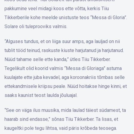
pakkumine veel midagi koos ette võtta, kerkis Tiiu
Tikkerberile kohe meelde unistuste teos “Messa di Gloria”.
Solare oli tuleprooviks valmis.
“Alguses tundus, et on liiga suur amps, aga lauljad on nii
tublit tööd teinud, raskuste kiuste harjutanud ja harjutanud.
Nüüd tahame selle ette kanda,” ütles Tiiu Tikkerber.
Tegelikult olid koorid valmis “Messa di Gloriaga” astuma
kuulajate ette juba kevadel, aga koroonakriis tõmbas selle
ettekandmisele kriipsu peale. Nüüd hoitakse hinge kinni, et
saaks kaunist teost laulda jõuluajal.
“See on väga ilus muusika, mida laulad täiest südamest, ta
haarab sind endasse,” sõnas Tiiu Tikkerber. Ta lisas, et
kaugeltki pole tegu lihtsa, vaid päris krõbeda teosega.